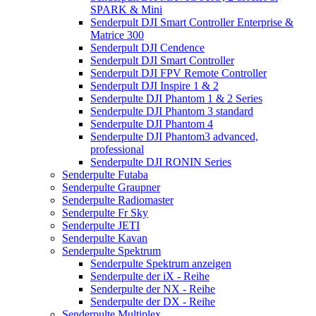
SPARK & Mini
Senderpult DJI Smart Controller Enterprise &
Matrice 300
Senderpult DJI Cendence
Senderpult DJI Smart Controller
Senderpult DJI FPV Remote Controller
Senderpult DJI Inspire 1 & 2
Senderpulte DJI Phantom 1 & 2 Series
Senderpulte DJI Phantom 3 standard
Senderpulte DJI Phantom 4
Senderpulte DJI Phantom3 advanced,
professional
Senderpulte DJI RONIN Series
Senderpulte Futaba
Senderpulte Graupner
Senderpulte Radiomaster
Senderpulte Fr Sky
Senderpulte JETI
Senderpulte Kavan
Senderpulte Spektrum
Senderpulte Spektrum anzeigen
Senderpulte der iX - Reihe
Senderpulte der NX - Reihe
Senderpulte der DX - Reihe
Senderpulte Multiplex