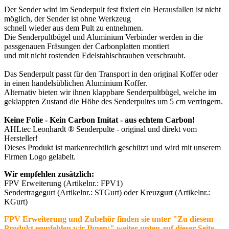
Der Sender wird im Senderpult fest fixiert ein Herausfallen ist nicht
möglich, der Sender ist ohne Werkzeug
schnell wieder aus dem Pult zu entnehmen.
Die Senderpultbügel und Aluminium Verbinder werden in die
passgenauen Fräsungen der Carbonplatten montiert
und mit nicht rostenden Edelstahlschrauben verschraubt.
Das Senderpult passt für den Transport in den original Koffer oder
in einen handelsüblichen Aluminium Koffer.
Alternativ bieten wir ihnen klappbare Senderpultbügel, welche im
geklappten Zustand die Höhe des Senderpultes um 5 cm verringern.
Keine Folie - Kein Carbon Imitat - aus echtem Carbon!
AHLtec Leonhardt ® Senderpulte - original und direkt vom
Hersteller!
Dieses Produkt ist markenrechtlich geschützt und wird mit unserem
Firmen Logo gelabelt.
Wir empfehlen zusätzlich:
FPV Erweiterung (Artikelnr.: FPV1)
Sendertragegurt (Artikelnr.: STGurt) oder Kreuzgurt (Artikelnr.:
KGurt)
FPV Erweiterung und Zubehör finden sie unter "Zu diesem
Produkt empfehlen wir Ihnen:" weiter unten auf dieser Seite