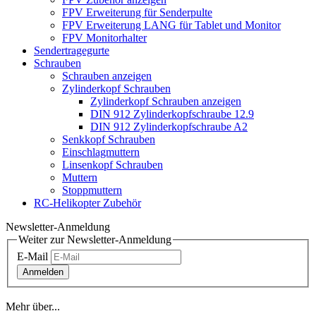
FPV Erweiterung für Senderpulte
FPV Erweiterung LANG für Tablet und Monitor
FPV Monitorhalter
Sendertragegurte
Schrauben
Schrauben anzeigen
Zylinderkopf Schrauben
Zylinderkopf Schrauben anzeigen
DIN 912 Zylinderkopfschraube 12.9
DIN 912 Zylinderkopfschraube A2
Senkkopf Schrauben
Einschlagmuttern
Linsenkopf Schrauben
Muttern
Stoppmuttern
RC-Helikopter Zubehör
Newsletter-Anmeldung
Weiter zur Newsletter-Anmeldung
E-Mail
Anmelden
Mehr über...