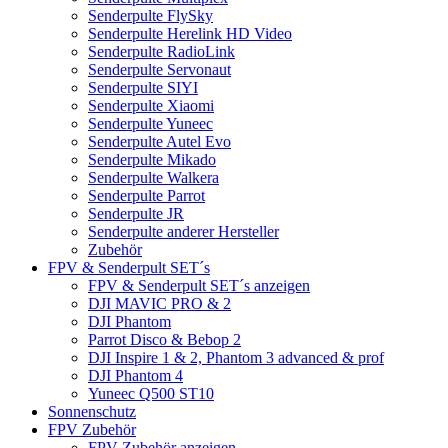
Senderpulte FlySky
Senderpulte Herelink HD Video
Senderpulte RadioLink
Senderpulte Servonaut
Senderpulte SIYI
Senderpulte Xiaomi
Senderpulte Yuneec
Senderpulte Autel Evo
Senderpulte Mikado
Senderpulte Walkera
Senderpulte Parrot
Senderpulte JR
Senderpulte anderer Hersteller
Zubehör
FPV & Senderpult SET´s
FPV & Senderpult SET´s anzeigen
DJI MAVIC PRO & 2
DJI Phantom
Parrot Disco & Bebop 2
DJI Inspire 1 & 2, Phantom 3 advanced & prof
DJI Phantom 4
Yuneec Q500 ST10
Sonnenschutz
FPV Zubehör
FPV Zubehör anzeigen