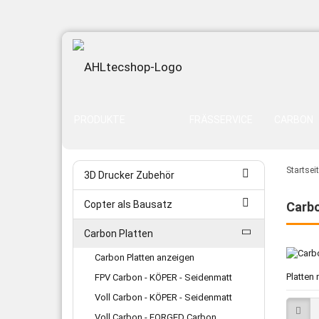
PRODUKTE
FRÄSSERVICE
CARBON
Startsei
3D Drucker Zubehör
Copter als Bausatz
Carbo
Carbon Platten
Carbon Platten anzeigen
Platten
FPV Carbon - KÖPER - Seidenmatt
Voll Carbon - KÖPER - Seidenmatt
Voll Carbon - FORGED Carbon