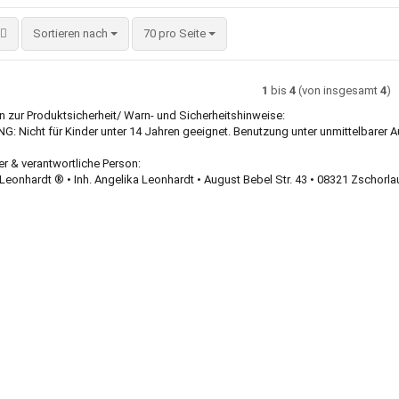
Sortieren nach
pro Seite
Sortieren nach
70 pro Seite
1
bis
4
(von insgesamt
4
)
 zur Produktsicherheit/ Warn- und Sicherheitshinweise:
: Nicht für Kinder unter 14 Jahren geeignet. Benutzung unter unmittelbarer 
er & verantwortliche Person:
Leonhardt ® • Inh. Angelika Leonhardt • August Bebel Str. 43 • 08321 Zschorla