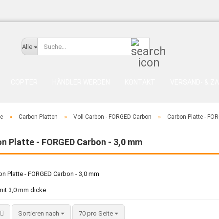
Suche...
Alle
COPTER
HÄNDLER WERDEN
KONTAKT
VERSAND- & Z
»
»
»
te
Carbon Platten
Voll Carbon - FORGED Carbon
Carbon Platte - FO
n Platte - FORGED Carbon - 3,0 mm
 mit 3,0 mm dicke
Sortieren nach
pro Seite
Sortieren nach
70 pro Seite