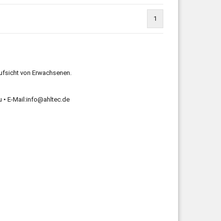
1
Aufsicht von Erwachsenen.
u • E-Mail:info@ahltec.de