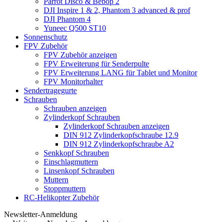
Parrot Disco & Bebop 2
DJI Inspire 1 & 2, Phantom 3 advanced & prof
DJI Phantom 4
Yuneec Q500 ST10
Sonnenschutz
FPV Zubehör
FPV Zubehör anzeigen
FPV Erweiterung für Senderpulte
FPV Erweiterung LANG für Tablet und Monitor
FPV Monitorhalter
Sendertragegurte
Schrauben
Schrauben anzeigen
Zylinderkopf Schrauben
Zylinderkopf Schrauben anzeigen
DIN 912 Zylinderkopfschraube 12.9
DIN 912 Zylinderkopfschraube A2
Senkkopf Schrauben
Einschlagmuttern
Linsenkopf Schrauben
Muttern
Stoppmuttern
RC-Helikopter Zubehör
Newsletter-Anmeldung