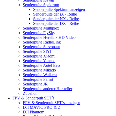
Senderpulte Kavan
Senderpulte Spektrum
Senderpulte Spektrum anzeigen
Senderpulte der iX - Reihe
Senderpulte der NX - Reihe
Senderpulte der DX - Reihe
Senderpulte Multiplex
Senderpulte FlySky
Senderpulte Herelink HD Video
Senderpulte RadioLink
Senderpulte Servonaut
Senderpulte SIYI
Senderpulte Xiaomi
Senderpulte Yuneec
Senderpulte Autel Evo
Senderpulte Mikado
Senderpulte Walkera
Senderpulte Parrot
Senderpulte JR
Senderpulte anderer Hersteller
Zubehör
FPV & Senderpult SET´s
FPV & Senderpult SET´s anzeigen
DJI MAVIC PRO & 2
DJI Phantom