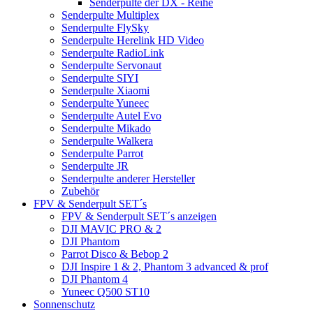
Senderpulte der DX - Reihe
Senderpulte Multiplex
Senderpulte FlySky
Senderpulte Herelink HD Video
Senderpulte RadioLink
Senderpulte Servonaut
Senderpulte SIYI
Senderpulte Xiaomi
Senderpulte Yuneec
Senderpulte Autel Evo
Senderpulte Mikado
Senderpulte Walkera
Senderpulte Parrot
Senderpulte JR
Senderpulte anderer Hersteller
Zubehör
FPV & Senderpult SET´s
FPV & Senderpult SET´s anzeigen
DJI MAVIC PRO & 2
DJI Phantom
Parrot Disco & Bebop 2
DJI Inspire 1 & 2, Phantom 3 advanced & prof
DJI Phantom 4
Yuneec Q500 ST10
Sonnenschutz