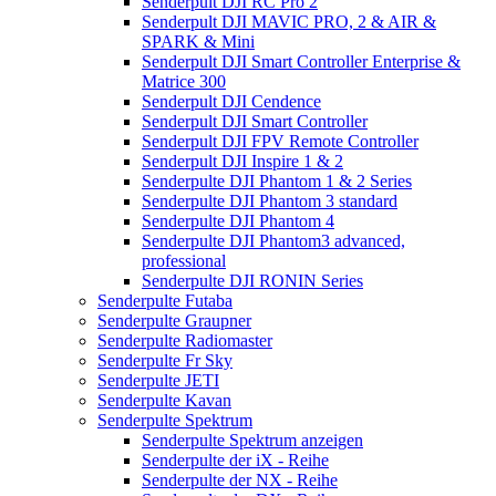
Senderpult DJI RC Pro 2
Senderpult DJI MAVIC PRO, 2 & AIR &
SPARK & Mini
Senderpult DJI Smart Controller Enterprise &
Matrice 300
Senderpult DJI Cendence
Senderpult DJI Smart Controller
Senderpult DJI FPV Remote Controller
Senderpult DJI Inspire 1 & 2
Senderpulte DJI Phantom 1 & 2 Series
Senderpulte DJI Phantom 3 standard
Senderpulte DJI Phantom 4
Senderpulte DJI Phantom3 advanced,
professional
Senderpulte DJI RONIN Series
Senderpulte Futaba
Senderpulte Graupner
Senderpulte Radiomaster
Senderpulte Fr Sky
Senderpulte JETI
Senderpulte Kavan
Senderpulte Spektrum
Senderpulte Spektrum anzeigen
Senderpulte der iX - Reihe
Senderpulte der NX - Reihe