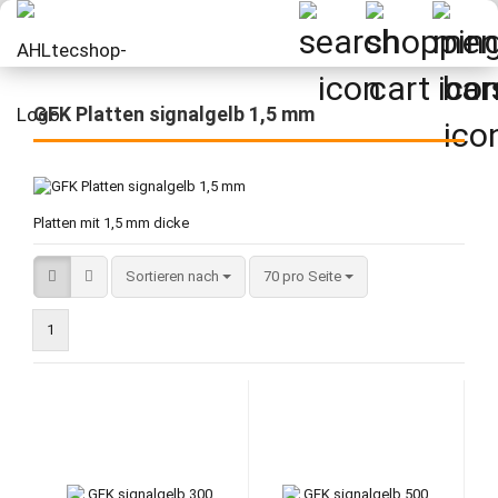
GFK Platten signalgelb 1,5 mm
Platten mit 1,5 mm dicke
Sortieren nach
pro Seite
Sortieren nach
70 pro Seite
1