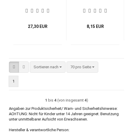
27,30 EUR
8,15 EUR
Sortieren nach
pro Seite
Sortieren nach
70 pro Seite
1
1
bis
4
(von insgesamt
4
)
Angaben zur Produktsicherheit/ Warn- und Sicherheitshinweise:
ACHTUNG: Nicht für Kinder unter 14 Jahren geeignet. Benutzung
unter unmittelbarer Aufsicht von Erwachsenen.
Hersteller & verantwortliche Person: