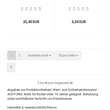
25,40 EUR
6,50 EUR
Sortieren nach
pro Seite
Sortieren nach
70 pro Seite
1
1
bis
4
(von insgesamt
4
)
Angaben zur Produktsicherheit/ Warn- und Sicherheitshinweise:
ACHTUNG: Nicht für Kinder unter 14 Jahren geeignet. Benutzung
unter unmittelbarer Aufsicht von Erwachsenen.
Hersteller & verantwortliche Person: