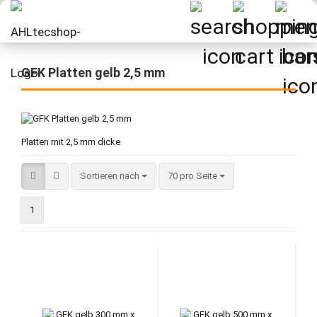
GFK Platten gelb 2,5 mm
Platten mit 2,5 mm dicke
Sortieren nach
pro Seite
Sortieren nach
70 pro Seite
1