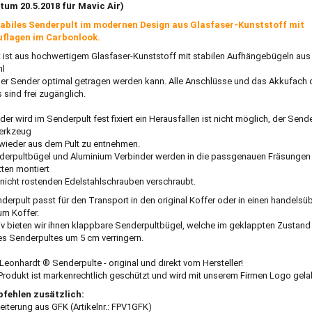
tum 20.5.2018 für Mavic Air)
tabiles Senderpult im modernen Design aus Glasfaser-Kunststoff mit
flagen im Carbonlook.
t ist aus hochwertigem Glasfaser-Kunststoff mit stabilen Aufhängebügeln aus
hl
er Sender optimal getragen werden kann. Alle Anschlüsse und das Akkufach 
 sind frei zugänglich.
er wird im Senderpult fest fixiert ein Herausfallen ist nicht möglich, der Sende
erkzeug
 wieder aus dem Pult zu entnehmen.
derpultbügel und Aluminium Verbinder werden in die passgenauen Fräsungen
tten montiert
 nicht rostenden Edelstahlschrauben verschraubt.
derpult passt für den Transport in den original Koffer oder in einen handelsü
um Koffer.
tiv bieten wir ihnen klappbare Senderpultbügel, welche im geklappten Zustand
s Senderpultes um 5 cm verringern.
Leonhardt ® Senderpulte - original und direkt vom Hersteller!
Produkt ist markenrechtlich geschützt und wird mit unserem Firmen Logo gelab
pfehlen zusätzlich:
eiterung aus GFK (Artikelnr.: FPV1GFK)