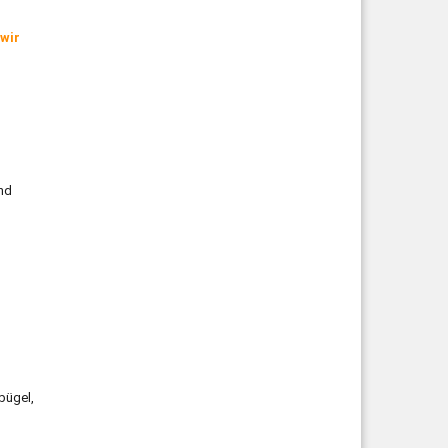
wir
nd
bügel,