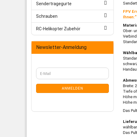
Sendertr
Sendertragegurte
FPV Er
Schrauben
Ihnen:"
Materia
RC-Helikopter Zubehör
Ober- u
Verbind
Standar
Newsletter-Anmeldung
Wählba
Standar
schwarz
Handauf
WEITER
E-
ZUR
Mail
Abmes
NEWSLETTER-
Breite:
ANMELDUNG
ANMELDEN
Tiefe o
Höhe mi
Höhe mi
Das Pul
Liefer
wählbar
Das Pul