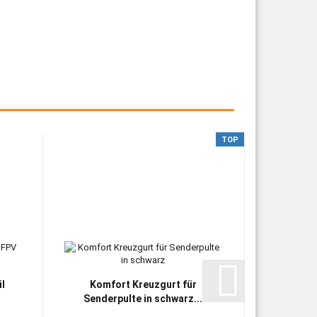
TOP
il
Komfort Kreuzgurt für
Sende
Senderpulte in schwarz...
N