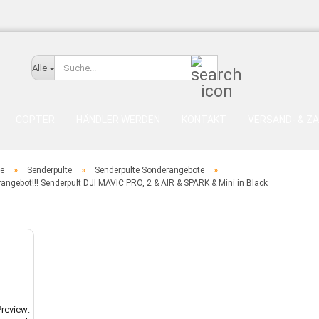
Suche...
Alle
COPTER
HÄNDLER WERDEN
KONTAKT
VERSAND- & Z
»
»
»
te
Senderpulte
Senderpulte Sonderangebote
rangebot!!! Senderpult DJI MAVIC PRO, 2 & AIR & SPARK & Mini in Black