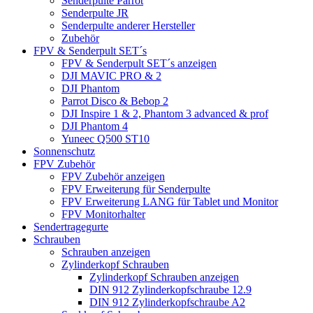
Senderpulte Parrot
Senderpulte JR
Senderpulte anderer Hersteller
Zubehör
FPV & Senderpult SET´s
FPV & Senderpult SET´s anzeigen
DJI MAVIC PRO & 2
DJI Phantom
Parrot Disco & Bebop 2
DJI Inspire 1 & 2, Phantom 3 advanced & prof
DJI Phantom 4
Yuneec Q500 ST10
Sonnenschutz
FPV Zubehör
FPV Zubehör anzeigen
FPV Erweiterung für Senderpulte
FPV Erweiterung LANG für Tablet und Monitor
FPV Monitorhalter
Sendertragegurte
Schrauben
Schrauben anzeigen
Zylinderkopf Schrauben
Zylinderkopf Schrauben anzeigen
DIN 912 Zylinderkopfschraube 12.9
DIN 912 Zylinderkopfschraube A2