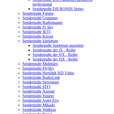
professional
Senderpulte DJI RONIN Series
Senderpulte Futaba
Senderpulte Graupner
Senderpulte Radiomaster
Senderpulte Fr Sky
Senderpulte JETI
Senderpulte Kavan
Senderpulte Spektrum
Senderpulte Spektrum anzeigen
Senderpulte der iX - Reihe
Senderpulte der NX - Reihe
Senderpulte der DX - Reihe
Senderpulte Multiplex
Senderpulte FlySky
Senderpulte Herelink HD Video
Senderpulte RadioLink
Senderpulte Servonaut
Senderpulte SIYI
Senderpulte Xiaomi
Senderpulte Yuneec
Senderpulte Autel Evo
Senderpulte Mikado
Senderpulte Walkera