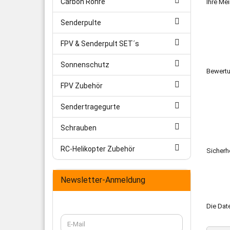
Carbon Rohre
Ihre Me
Senderpulte
FPV & Senderpult SET´s
Sonnenschutz
Bewert
FPV Zubehör
Sendertragegurte
Schrauben
RC-Helikopter Zubehör
Sicherh
Newsletter-Anmeldung
Die
Dat
WEITER
E-
ZUR