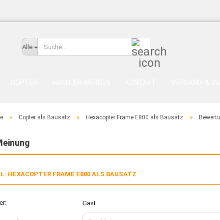
Suche...
Alle
COPTER
HÄNDLER WERDEN
KONTAKT
VERSAND- & Z
»
»
»
te
Copter als Bausatz
Hexacopter Frame E800 als Bausatz
Bewert
Meinung
EL: HEXACOPTER FRAME E800 ALS BAUSATZ
er:
Gast